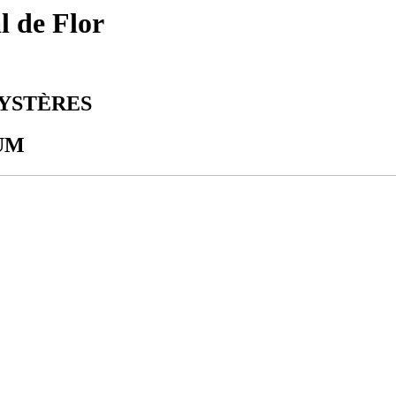
l de Flor
MYSTÈRES
UM