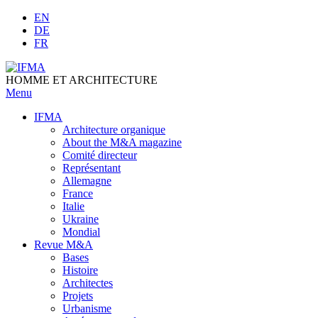
Skip
EN
to
DE
content
FR
HOMME ET ARCHITECTURE
Menu
IFMA
Architecture organique
Аbout the M&A magazine
Comité directeur
Représentant
Allemagne
France
Italie
Ukraine
Mondial
Revue M&A
Bases
Histoire
Architectes
Projets
Urbanisme