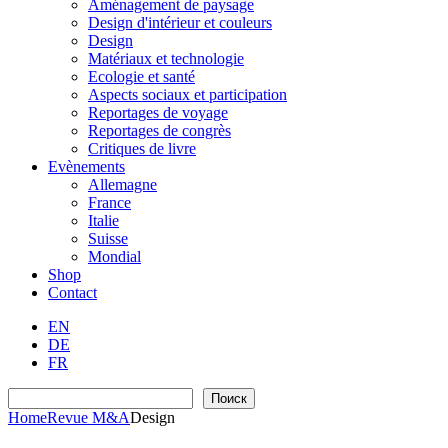
Aménagement de paysage
Design d'intérieur et couleurs
Design
Matériaux et technologie
Ecologie et santé
Aspects sociaux et participation
Reportages de voyage
Reportages de congrès
Critiques de livre
Evènements
Allemagne
France
Italie
Suisse
Mondial
Shop
Contact
EN
DE
FR
Recherche
Поиск
Home
Revue M&A
Design