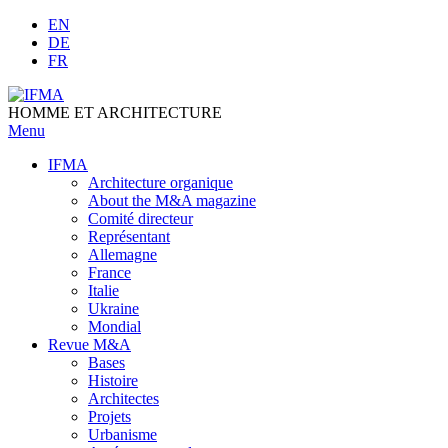
Skip
EN
to
DE
content
FR
HOMME ET ARCHITECTURE
Menu
IFMA
Architecture organique
Аbout the M&A magazine
Comité directeur
Représentant
Allemagne
France
Italie
Ukraine
Mondial
Revue M&A
Bases
Histoire
Architectes
Projets
Urbanisme