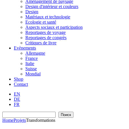
Aménagement de paysage
Design d'intérieur et couleurs
Design
Matériaux et technologie
Ecologie et santé
Aspects sociaux et participation
Reportages de voyage
Reportages de congrès
Critiques de livre
Evènements
Allemagne
France
Italie
Suisse
Mondial
Shop
Contact
EN
DE
FR
Recherche
Поиск
Home
Projets
Transformations