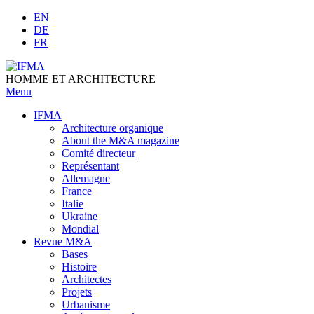
Skip
EN
to
DE
content
FR
HOMME ET ARCHITECTURE
Menu
IFMA
Architecture organique
Аbout the M&A magazine
Comité directeur
Représentant
Allemagne
France
Italie
Ukraine
Mondial
Revue M&A
Bases
Histoire
Architectes
Projets
Urbanisme