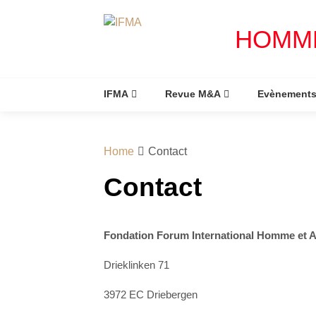
Skip
to
HOMME
content
IFMA
Revue M&A
Evènement
Home
Contact
Contact
Fondation Forum
International
Homme et A
Drieklinken 71
3972 EC Driebergen