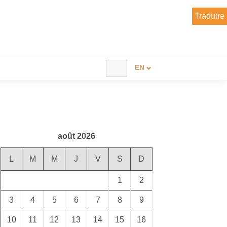
Traduire
Recherche
EN
DE
FR
août 2026
L
M
M
J
V
S
D
1
2
3
4
5
6
7
8
9
10
11
12
13
14
15
16