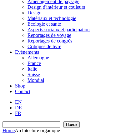
Aménagement de paysage
Design d'intérieur et couleurs
Design
Matériaux et technologie
Ecologie et santé
Aspects sociaux et participation
Reportages de voyage
Reportages de congrès
Critiques de livre
Evènements
Allemagne
France
Italie
Suisse
Mondial
Shop
Contact
EN
DE
FR
Recherche
Поиск
Home
Architecture organique