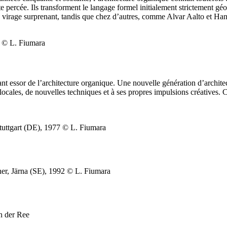
ette percée. Ils transforment le langage formel initialement strictement 
 virage surprenant, tandis que chez d’autres, comme Alvar Aalto et Hans 
 © L. Fiumara
sant essor de l’architecture organique. Une nouvelle génération d’archit
 locales, de nouvelles techniques et à ses propres impulsions créatives. 
tuttgart (DE), 1977 © L. Fiumara
ner, Järna (SE), 1992 © L. Fiumara
n der Ree