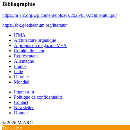
Bibliographie
https://m-arc.org/wp-content/uploads/2025/05/Archliteratur.pdf
https://sbk.goetheanum.org/literatur
IFMA
Architecture organique
À propos du magazine M+A
Comité directeur
Représentant
Allemagne
France
Italie
Ukraine
Mondial
Impressum
Politique de confidentialité
Contact
Newsletter
Donner
© 2026 M-ARC
Translate »