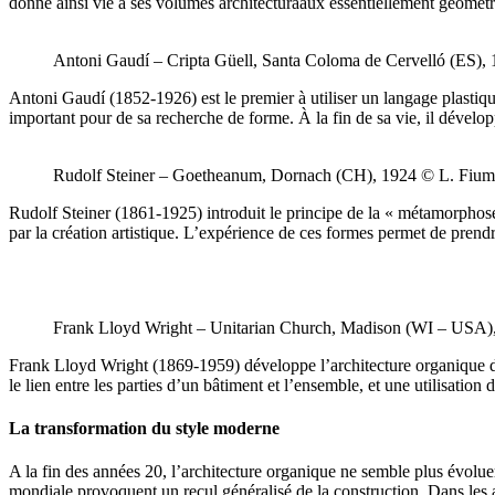
donne ainsi vie à ses volumes architecturaaux essentiellement géomét
Antoni Gaudí – Cripta Güell, Santa Coloma de Cervelló (ES),
Antoni Gaudí (1852-1926) est le premier à utiliser un langage plastiq
important pour de sa recherche de forme. À la fin de sa vie, il dével
Rudolf Steiner – Goetheanum, Dornach (CH), 1924 © L. Fium
Rudolf Steiner (1861-1925) introduit le principe de la « métamorphose 
par la création artistique. L’expérience de ces formes permet de prend
Frank Lloyd Wright – Unitarian Church, Madison (WI – USA)
Frank Lloyd Wright (1869-1959) développe l’architecture organique dans pl
le lien entre les parties d’un bâtiment et l’ensemble, et une utilisatio
La transformation du style moderne
A la fin des années 20, l’architecture organique ne semble plus évol
mondiale provoquent un recul généralisé de la construction. Dans les a