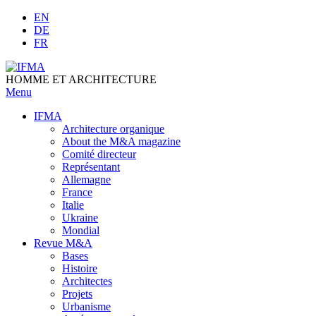
Skip
EN
to
DE
content
FR
HOMME ET ARCHITECTURE
Menu
IFMA
Architecture organique
Аbout the M&A magazine
Comité directeur
Représentant
Allemagne
France
Italie
Ukraine
Mondial
Revue M&A
Bases
Histoire
Architectes
Projets
Urbanisme