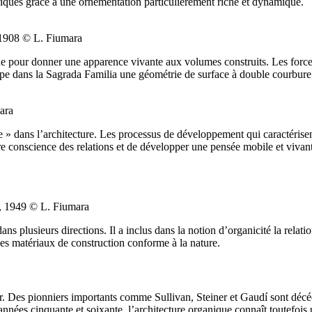
riques grâce à une ornementation particulièrement riche et dynamique.
 1908 © L. Fiumara
ue pour donner une apparence vivante aux volumes construits. Les forces
oppe dans la Sagrada Familia une géométrie de surface à double courbure
ara
» dans l’architecture. Les processus de développement qui caractérisent 
re conscience des relations et de développer une pensée mobile et vivan
, 1949 © L. Fiumara
usieurs directions. Il a inclus dans la notion d’organicité la relation en
n des matériaux de construction conforme à la nature.
uer. Des pionniers importants comme Sullivan, Steiner et Gaudí sont déc
nnées cinquante et soixante, l’architecture organique connaît toutefois u