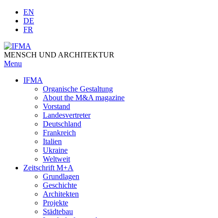
Skip
EN
to
DE
content
FR
MENSCH UND ARCHITEKTUR
Menu
IFMA
Organische Gestaltung
Аbout the M&A magazine
Vorstand
Landesvertreter
Deutschland
Frankreich
Italien
Ukraine
Weltweit
Zeitschrift M+A
Grundlagen
Geschichte
Architekten
Projekte
Städtebau