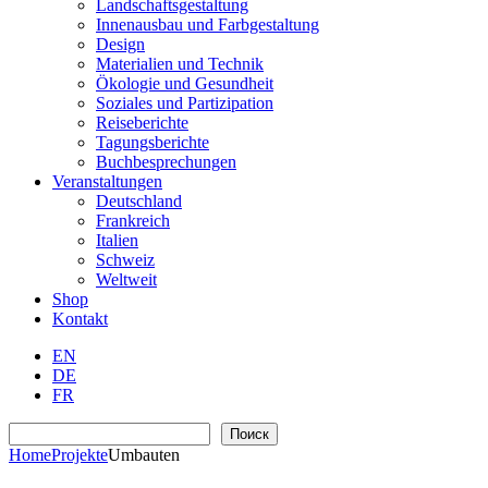
Landschaftsgestaltung
Innenausbau und Farbgestaltung
Design
Materialien und Technik
Ökologie und Gesundheit
Soziales und Partizipation
Reiseberichte
Tagungsberichte
Buchbesprechungen
Veranstaltungen
Deutschland
Frankreich
Italien
Schweiz
Weltweit
Shop
Kontakt
EN
DE
FR
Suchen
Поиск
Home
Projekte
Umbauten