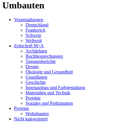
Umbauten
Veranstaltungen
Deutschland
Frankreich
Schweiz
Weltweit
Zeitschrift M+A
Architekten
Buchbesprechungen
Tagungsberichte
Design
Ökologie und Gesundheit
Grundlagen
Geschichte
Innenausbau und Farbgestaltung
Materialien und Technik
Projekte
Soziales und Partizipation
Projekte
Wohnbauten
Nicht kategorisiert