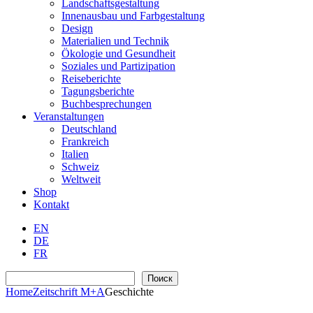
Landschaftsgestaltung
Innenausbau und Farbgestaltung
Design
Materialien und Technik
Ökologie und Gesundheit
Soziales und Partizipation
Reiseberichte
Tagungsberichte
Buchbesprechungen
Veranstaltungen
Deutschland
Frankreich
Italien
Schweiz
Weltweit
Shop
Kontakt
EN
DE
FR
Suchen
Поиск
Home
Zeitschrift M+A
Geschichte