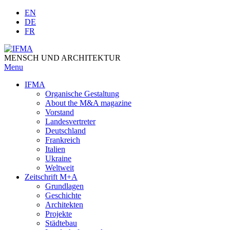
Skip
EN
to
DE
content
FR
MENSCH UND ARCHITEKTUR
Menu
IFMA
Organische Gestaltung
Аbout the M&A magazine
Vorstand
Landesvertreter
Deutschland
Frankreich
Italien
Ukraine
Weltweit
Zeitschrift M+A
Grundlagen
Geschichte
Architekten
Projekte
Städtebau