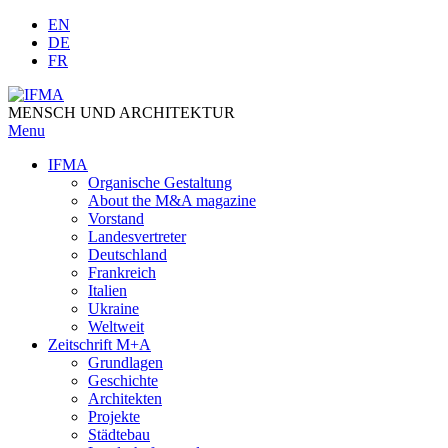
Skip
EN
to
DE
content
FR
MENSCH UND ARCHITEKTUR
Menu
IFMA
Organische Gestaltung
Аbout the M&A magazine
Vorstand
Landesvertreter
Deutschland
Frankreich
Italien
Ukraine
Weltweit
Zeitschrift M+A
Grundlagen
Geschichte
Architekten
Projekte
Städtebau