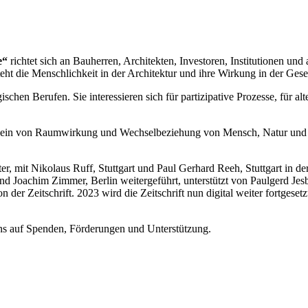
e“
richtet sich an Bauherren, Architekten, Investoren, Institutionen und a
ht die Menschlichkeit in der Architektur und ihre Wirkung in der Gesel
schen Berufen. Sie interessieren sich für partizipative Prozesse, für al
sstsein von Raumwirkung und Wechselbeziehung von Mensch, Natur un
er, mit Nikolaus Ruff, Stuttgart und Paul Gerhard Reeh, Stuttgart in d
 und Joachim Zimmer, Berlin weitergeführt, unterstützt von Paulgerd J
der Zeitschrift. 2023 wird die Zeitschrift nun digital weiter fortges
r uns auf Spenden, Förderungen und Unterstützung.