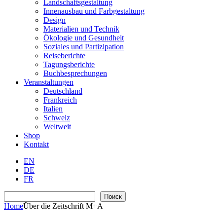
Landschaftsgestaltung
Innenausbau und Farbgestaltung
Design
Materialien und Technik
Ökologie und Gesundheit
Soziales und Partizipation
Reiseberichte
Tagungsberichte
Buchbesprechungen
Veranstaltungen
Deutschland
Frankreich
Italien
Schweiz
Weltweit
Shop
Kontakt
EN
DE
FR
Suchen
Поиск
Home
Über die Zeitschrift M+A