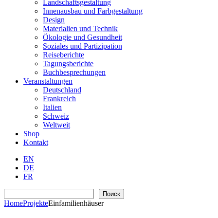
Landschaftsgestaltung
Innenausbau und Farbgestaltung
Design
Materialien und Technik
Ökologie und Gesundheit
Soziales und Partizipation
Reiseberichte
Tagungsberichte
Buchbesprechungen
Veranstaltungen
Deutschland
Frankreich
Italien
Schweiz
Weltweit
Shop
Kontakt
EN
DE
FR
Suchen
Поиск
Home
Projekte
Einfamilienhäuser