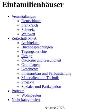
Einfamilienhäuser
Veranstaltungen
Deutschland
Frankreich
Schweiz
Weltweit
Zeitschrift M+A
Architekten
Buchbesprechungen
Tagungsberichte
Design
Ökologie und Gesundheit
Grundlagen
Geschichte
Innenausbau und Farbgestaltung
Materialien und Technik
Projekte
Soziales und Partizipation
Projekte
Wohnbauten
Nicht kategorisiert
August 2026