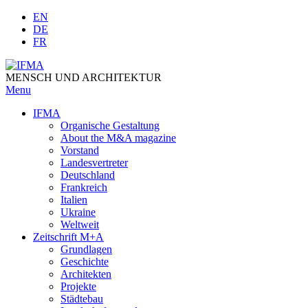
Skip
EN
to
DE
content
FR
MENSCH UND ARCHITEKTUR
Menu
IFMA
Organische Gestaltung
Аbout the M&A magazine
Vorstand
Landesvertreter
Deutschland
Frankreich
Italien
Ukraine
Weltweit
Zeitschrift M+A
Grundlagen
Geschichte
Architekten
Projekte
Städtebau