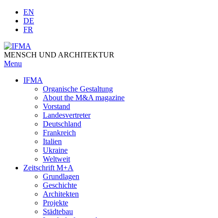
Skip
EN
to
DE
content
FR
MENSCH UND ARCHITEKTUR
Menu
IFMA
Organische Gestaltung
Аbout the M&A magazine
Vorstand
Landesvertreter
Deutschland
Frankreich
Italien
Ukraine
Weltweit
Zeitschrift M+A
Grundlagen
Geschichte
Architekten
Projekte
Städtebau