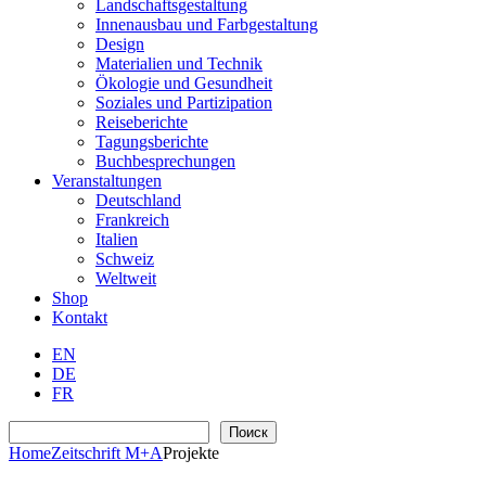
Landschaftsgestaltung
Innenausbau und Farbgestaltung
Design
Materialien und Technik
Ökologie und Gesundheit
Soziales und Partizipation
Reiseberichte
Tagungsberichte
Buchbesprechungen
Veranstaltungen
Deutschland
Frankreich
Italien
Schweiz
Weltweit
Shop
Kontakt
EN
DE
FR
Suchen
Поиск
Home
Zeitschrift M+A
Projekte