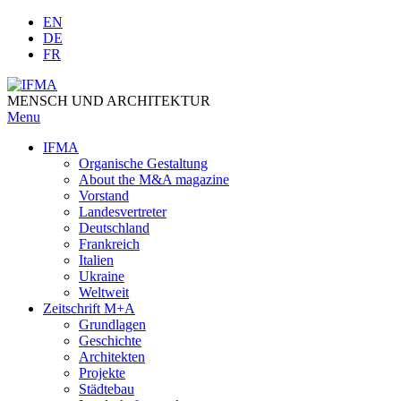
Skip
EN
to
DE
content
FR
MENSCH UND ARCHITEKTUR
Menu
IFMA
Organische Gestaltung
Аbout the M&A magazine
Vorstand
Landesvertreter
Deutschland
Frankreich
Italien
Ukraine
Weltweit
Zeitschrift M+A
Grundlagen
Geschichte
Architekten
Projekte
Städtebau