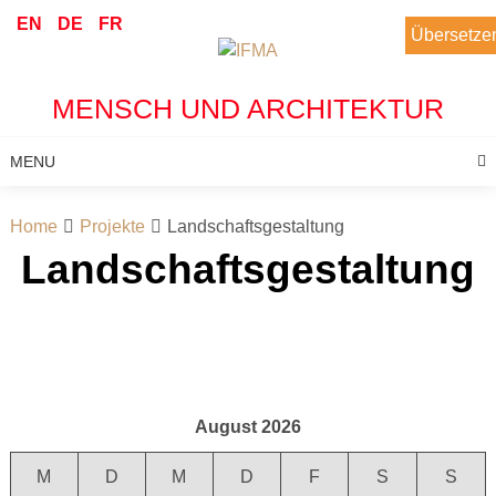
Skip
EN
DE
FR
Übersetze
to
content
MENSCH UND ARCHITEKTUR
MENU
Home
Projekte
Landschaftsgestaltung
Landschaftsgestaltung
August 2026
M
D
M
D
F
S
S