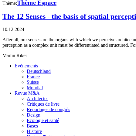
Thème Espace
Thème:
The 12 Senses - the basis of spatial percept
10.12.2024
After all, our senses are the organs with which we perceive architec
perception as a complex unit must be differentiated and structured. F
Martin Riker
Evènements
Deutschland
France
Suisse
Mondial
Revue M&A
Architectes
Critiques de livre
Reportages de congrès
Design
Ecologie et santé
Bases
Histoire