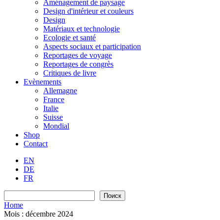
Aménagement de paysage
Design d'intérieur et couleurs
Design
Matériaux et technologie
Ecologie et santé
Aspects sociaux et participation
Reportages de voyage
Reportages de congrès
Critiques de livre
Evènements
Allemagne
France
Italie
Suisse
Mondial
Shop
Contact
EN
DE
FR
Recherche
Поиск
Home
Mois :
décembre 2024