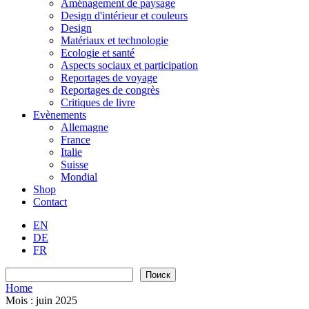
Aménagement de paysage
Design d'intérieur et couleurs
Design
Matériaux et technologie
Ecologie et santé
Aspects sociaux et participation
Reportages de voyage
Reportages de congrès
Critiques de livre
Evènements
Allemagne
France
Italie
Suisse
Mondial
Shop
Contact
EN
DE
FR
Recherche
Поиск
Home
Mois :
juin 2025