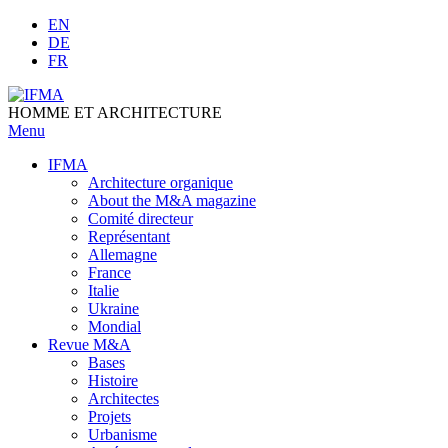
Skip
EN
to
DE
content
FR
HOMME ET ARCHITECTURE
Menu
IFMA
Architecture organique
Аbout the M&A magazine
Comité directeur
Représentant
Allemagne
France
Italie
Ukraine
Mondial
Revue M&A
Bases
Histoire
Architectes
Projets
Urbanisme