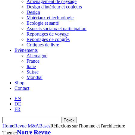
Aménagement de paysage
Design d'intérieur et couleurs
Design
Matériaux et technologie
Ecologie et santé
Aspects sociaux et participation
Reportages de voyage
Reportages de congrès
Critiques de livre
Evènements
Allemagne
France
Italie
Suisse
Mondial
Shop
Contact
EN
DE
FR
Recherche
Поиск
Home
Revue M&A
Bases
Réflexions sur l'homme et l'architecture
Notre Revue
Thème: