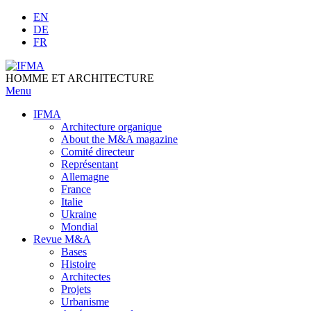
Skip
EN
to
DE
content
FR
HOMME ET ARCHITECTURE
Menu
IFMA
Architecture organique
Аbout the M&A magazine
Comité directeur
Représentant
Allemagne
France
Italie
Ukraine
Mondial
Revue M&A
Bases
Histoire
Architectes
Projets
Urbanisme