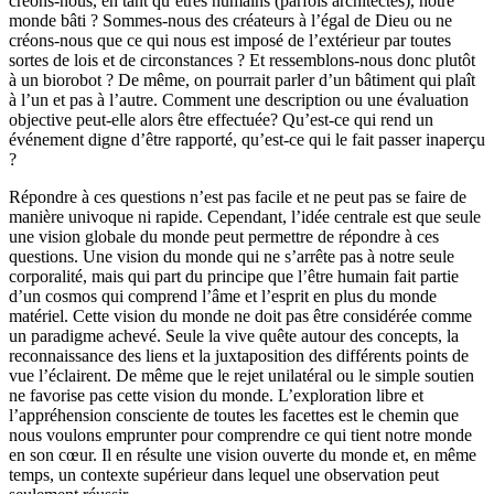
créons-nous, en tant qu’êtres humains (parfois architectes), notre
monde bâti ? Sommes-nous des créateurs à l’égal de Dieu ou ne
créons-nous que ce qui nous est imposé de l’extérieur par toutes
sortes de lois et de circonstances ? Et ressemblons-nous donc plutôt
à un biorobot ? De même, on pourrait parler d’un bâtiment qui plaît
à l’un et pas à l’autre. Comment une description ou une évaluation
objective peut-elle alors être effectuée? Qu’est-ce qui rend un
événement digne d’être rapporté, qu’est-ce qui le fait passer inaperçu
?
Répondre à ces questions n’est pas facile et ne peut pas se faire de
manière univoque ni rapide. Cependant, l’idée centrale est que seule
une vision globale du monde peut permettre de répondre à ces
questions. Une vision du monde qui ne s’arrête pas à notre seule
corporalité, mais qui part du principe que l’être humain fait partie
d’un cosmos qui comprend l’âme et l’esprit en plus du monde
matériel. Cette vision du monde ne doit pas être considérée comme
un paradigme achevé. Seule la vive quête autour des concepts, la
reconnaissance des liens et la juxtaposition des différents points de
vue l’éclairent. De même que le rejet unilatéral ou le simple soutien
ne favorise pas cette vision du monde. L’exploration libre et
l’appréhension consciente de toutes les facettes est le chemin que
nous voulons emprunter pour comprendre ce qui tient notre monde
en son cœur. Il en résulte une vision ouverte du monde et, en même
temps, un contexte supérieur dans lequel une observation peut